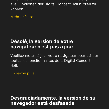
alle Funktionen der Digital Concert Hall nutzen zu
können.
Mehr erfahren
Désolé, la version de votre
navigateur n’est pas à jour
Veuillez mettre à jour votre navigateur pour utiliser
toutes les fonctionnalités de la Digital Concert
Hall.
En savoir plus
Desgraciadamente, la versión de su
navegador está desfasada