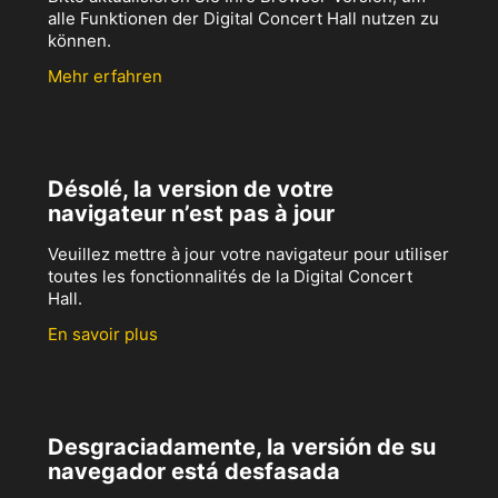
alle Funktionen der Digital Concert Hall nutzen zu
können.
Mehr erfahren
Désolé, la version de votre
navigateur n’est pas à jour
Veuillez mettre à jour votre navigateur pour utiliser
toutes les fonctionnalités de la Digital Concert
Hall.
En savoir plus
Desgraciadamente, la versión de su
navegador está desfasada