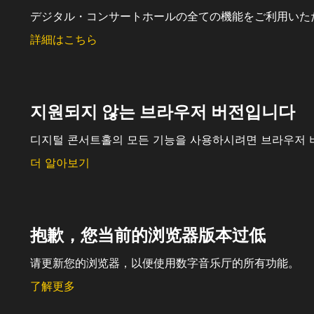
デジタル・コンサートホールの全ての機能をご利用いた
詳細はこちら
지원되지 않는 브라우저 버전입니다
디지털 콘서트홀의 모든 기능을 사용하시려면 브라우저 
더 알아보기
抱歉，您当前的浏览器版本过低
请更新您的浏览器，以便使用数字音乐厅的所有功能。
了解更多