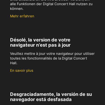
alle Funktionen der Digital Concert Hall nutzen zu
können.
Mehr erfahren
Désolé, la version de votre
navigateur n’est pas à jour
Veuillez mettre à jour votre navigateur pour utiliser
toutes les fonctionnalités de la Digital Concert
Hall.
En savoir plus
Desgraciadamente, la versión de su
navegador está desfasada