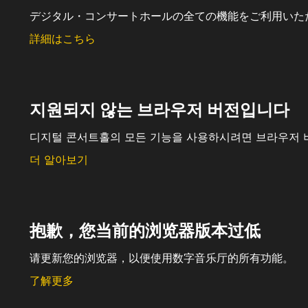
デジタル・コンサートホールの全ての機能をご利用いた
詳細はこちら
지원되지 않는 브라우저 버전입니다
디지털 콘서트홀의 모든 기능을 사용하시려면 브라우저 
더 알아보기
抱歉，您当前的浏览器版本过低
请更新您的浏览器，以便使用数字音乐厅的所有功能。
了解更多