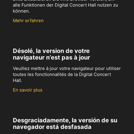
alle Funktionen der Digital Concert Hall nutzen zu
können.
Mehr erfahren
Désolé, la version de votre
navigateur n’est pas à jour
Veuillez mettre à jour votre navigateur pour utiliser
toutes les fonctionnalités de la Digital Concert
Hall.
En savoir plus
Desgraciadamente, la versión de su
navegador está desfasada