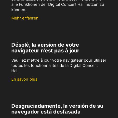
alle Funktionen der Digital Concert Hall nutzen zu
können.
Mehr erfahren
Désolé, la version de votre
navigateur n’est pas à jour
Veuillez mettre à jour votre navigateur pour utiliser
toutes les fonctionnalités de la Digital Concert
Hall.
En savoir plus
Desgraciadamente, la versión de su
navegador está desfasada