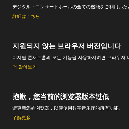
デジタル・コンサートホールの全ての機能をご利用いた
詳細はこちら
지원되지 않는 브라우저 버전입니다
디지털 콘서트홀의 모든 기능을 사용하시려면 브라우저 
더 알아보기
抱歉，您当前的浏览器版本过低
请更新您的浏览器，以便使用数字音乐厅的所有功能。
了解更多