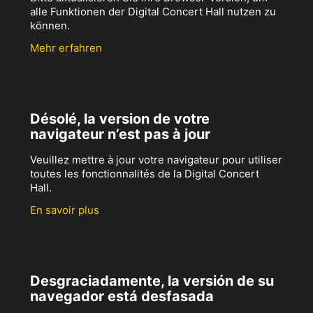
alle Funktionen der Digital Concert Hall nutzen zu
können.
Mehr erfahren
Désolé, la version de votre
navigateur n’est pas à jour
Veuillez mettre à jour votre navigateur pour utiliser
toutes les fonctionnalités de la Digital Concert
Hall.
En savoir plus
Desgraciadamente, la versión de su
navegador está desfasada