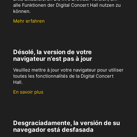
alle Funktionen der Digital Concert Hall nutzen zu
können.
Mehr erfahren
Désolé, la version de votre
navigateur n’est pas à jour
Veuillez mettre à jour votre navigateur pour utiliser
toutes les fonctionnalités de la Digital Concert
Hall.
En savoir plus
Desgraciadamente, la versión de su
navegador está desfasada