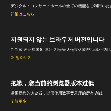
デジタル・コンサートホールの全ての機能をご利用いた
詳細はこちら
지원되지 않는 브라우저 버전입니다
디지털 콘서트홀의 모든 기능을 사용하시려면 브라우저 
더 알아보기
抱歉，您当前的浏览器版本过低
请更新您的浏览器，以便使用数字音乐厅的所有功能。
了解更多