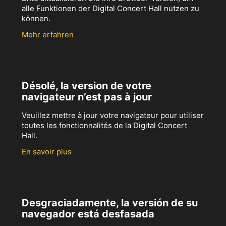
alle Funktionen der Digital Concert Hall nutzen zu
können.
Mehr erfahren
Désolé, la version de votre
navigateur n’est pas à jour
Veuillez mettre à jour votre navigateur pour utiliser
toutes les fonctionnalités de la Digital Concert
Hall.
En savoir plus
Desgraciadamente, la versión de su
navegador está desfasada