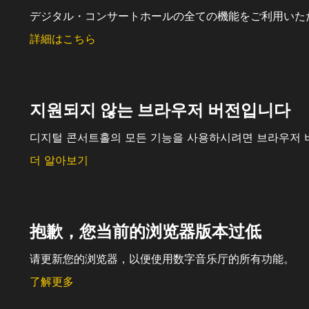
デジタル・コンサートホールの全ての機能をご利用いた
詳細はこちら
지원되지 않는 브라우저 버전입니다
디지털 콘서트홀의 모든 기능을 사용하시려면 브라우저 
더 알아보기
抱歉，您当前的浏览器版本过低
请更新您的浏览器，以便使用数字音乐厅的所有功能。
了解更多