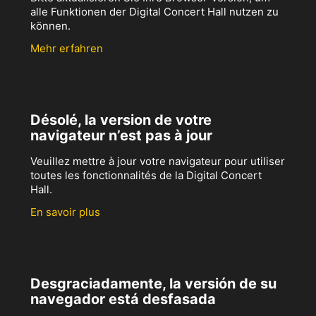
alle Funktionen der Digital Concert Hall nutzen zu
können.
Mehr erfahren
Désolé, la version de votre
navigateur n’est pas à jour
Veuillez mettre à jour votre navigateur pour utiliser
toutes les fonctionnalités de la Digital Concert
Hall.
En savoir plus
Desgraciadamente, la versión de su
navegador está desfasada