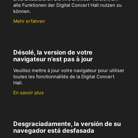
alle Funktionen der Digital Concert Hall nutzen zu
können.
Mehr erfahren
Désolé, la version de votre
navigateur n’est pas à jour
Veuillez mettre à jour votre navigateur pour utiliser
toutes les fonctionnalités de la Digital Concert
Hall.
En savoir plus
Desgraciadamente, la versión de su
navegador está desfasada