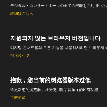
デジタル・コンサートホールの全ての機能をご利用いた
詳細はこちら
지원되지 않는 브라우저 버전입니다
디지털 콘서트홀의 모든 기능을 사용하시려면 브라우저 
더 알아보기
抱歉，您当前的浏览器版本过低
请更新您的浏览器，以便使用数字音乐厅的所有功能。
了解更多