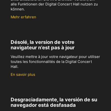
alle Funktionen der Digital Concert Hall nutzen zu
können.
Mehr erfahren
Désolé, la version de votre
navigateur n’est pas à jour
Veuillez mettre à jour votre navigateur pour utiliser
toutes les fonctionnalités de la Digital Concert
Hall.
En savoir plus
Desgraciadamente, la versión de su
navegador está desfasada