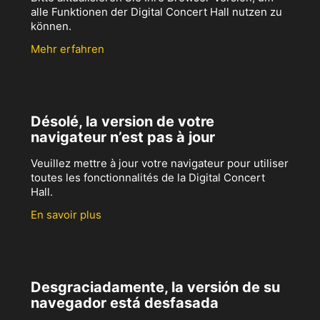
alle Funktionen der Digital Concert Hall nutzen zu
können.
Mehr erfahren
Désolé, la version de votre
navigateur n’est pas à jour
Veuillez mettre à jour votre navigateur pour utiliser
toutes les fonctionnalités de la Digital Concert
Hall.
En savoir plus
Desgraciadamente, la versión de su
navegador está desfasada