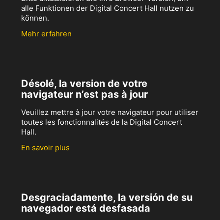
alle Funktionen der Digital Concert Hall nutzen zu
können.
Mehr erfahren
Désolé, la version de votre
navigateur n’est pas à jour
Veuillez mettre à jour votre navigateur pour utiliser
toutes les fonctionnalités de la Digital Concert
Hall.
En savoir plus
Desgraciadamente, la versión de su
navegador está desfasada