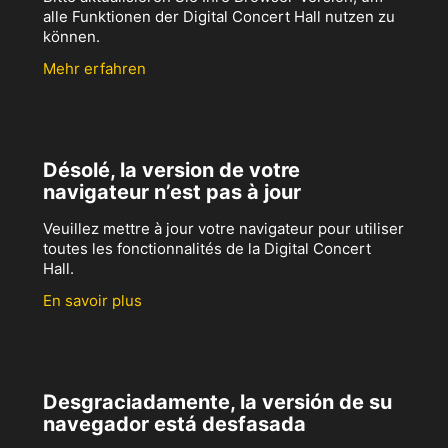
alle Funktionen der Digital Concert Hall nutzen zu
können.
Mehr erfahren
Désolé, la version de votre
navigateur n’est pas à jour
Veuillez mettre à jour votre navigateur pour utiliser
toutes les fonctionnalités de la Digital Concert
Hall.
En savoir plus
Desgraciadamente, la versión de su
navegador está desfasada