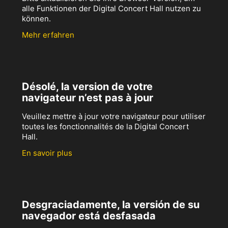
alle Funktionen der Digital Concert Hall nutzen zu
können.
Mehr erfahren
Désolé, la version de votre
navigateur n’est pas à jour
Veuillez mettre à jour votre navigateur pour utiliser
toutes les fonctionnalités de la Digital Concert
Hall.
En savoir plus
Desgraciadamente, la versión de su
navegador está desfasada