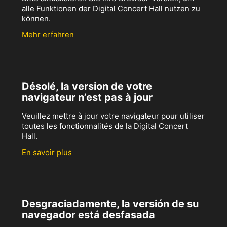
alle Funktionen der Digital Concert Hall nutzen zu
können.
Mehr erfahren
Désolé, la version de votre
navigateur n’est pas à jour
Veuillez mettre à jour votre navigateur pour utiliser
toutes les fonctionnalités de la Digital Concert
Hall.
En savoir plus
Desgraciadamente, la versión de su
navegador está desfasada