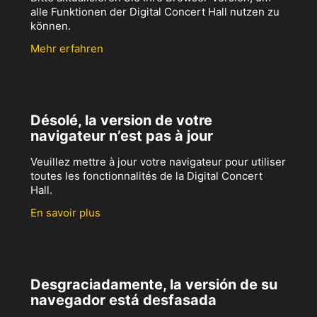
alle Funktionen der Digital Concert Hall nutzen zu
können.
Mehr erfahren
Désolé, la version de votre
navigateur n’est pas à jour
Veuillez mettre à jour votre navigateur pour utiliser
toutes les fonctionnalités de la Digital Concert
Hall.
En savoir plus
Desgraciadamente, la versión de su
navegador está desfasada