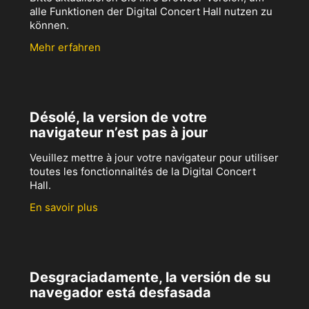
alle Funktionen der Digital Concert Hall nutzen zu
können.
Mehr erfahren
Désolé, la version de votre
navigateur n’est pas à jour
Veuillez mettre à jour votre navigateur pour utiliser
toutes les fonctionnalités de la Digital Concert
Hall.
En savoir plus
Desgraciadamente, la versión de su
navegador está desfasada