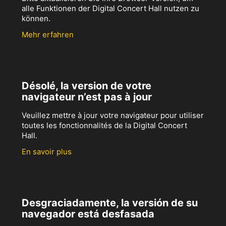
alle Funktionen der Digital Concert Hall nutzen zu
können.
Mehr erfahren
Désolé, la version de votre
navigateur n’est pas à jour
Veuillez mettre à jour votre navigateur pour utiliser
toutes les fonctionnalités de la Digital Concert
Hall.
En savoir plus
Desgraciadamente, la versión de su
navegador está desfasada