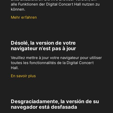
alle Funktionen der Digital Concert Hall nutzen zu
können.
Mehr erfahren
Désolé, la version de votre
navigateur n’est pas à jour
Veuillez mettre à jour votre navigateur pour utiliser
toutes les fonctionnalités de la Digital Concert
Hall.
En savoir plus
Desgraciadamente, la versión de su
navegador está desfasada