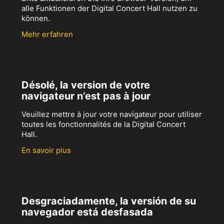
alle Funktionen der Digital Concert Hall nutzen zu
können.
Mehr erfahren
Désolé, la version de votre
navigateur n’est pas à jour
Veuillez mettre à jour votre navigateur pour utiliser
toutes les fonctionnalités de la Digital Concert
Hall.
En savoir plus
Desgraciadamente, la versión de su
navegador está desfasada