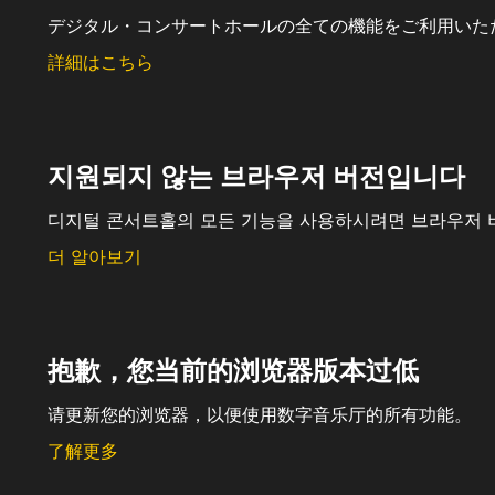
デジタル・コンサートホールの全ての機能をご利用いた
詳細はこちら
지원되지 않는 브라우저 버전입니다
디지털 콘서트홀의 모든 기능을 사용하시려면 브라우저 
더 알아보기
抱歉，您当前的浏览器版本过低
请更新您的浏览器，以便使用数字音乐厅的所有功能。
了解更多