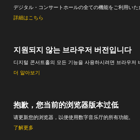
デジタル・コンサートホールの全ての機能をご利用いた
詳細はこちら
지원되지 않는 브라우저 버전입니다
디지털 콘서트홀의 모든 기능을 사용하시려면 브라우저 
더 알아보기
抱歉，您当前的浏览器版本过低
请更新您的浏览器，以便使用数字音乐厅的所有功能。
了解更多