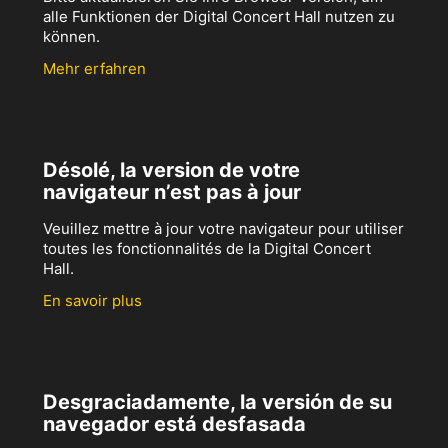
alle Funktionen der Digital Concert Hall nutzen zu
können.
Mehr erfahren
Désolé, la version de votre
navigateur n’est pas à jour
Veuillez mettre à jour votre navigateur pour utiliser
toutes les fonctionnalités de la Digital Concert
Hall.
En savoir plus
Desgraciadamente, la versión de su
navegador está desfasada