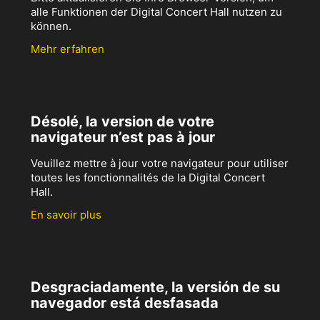
alle Funktionen der Digital Concert Hall nutzen zu
können.
Mehr erfahren
Désolé, la version de votre
navigateur n’est pas à jour
Veuillez mettre à jour votre navigateur pour utiliser
toutes les fonctionnalités de la Digital Concert
Hall.
En savoir plus
Desgraciadamente, la versión de su
navegador está desfasada