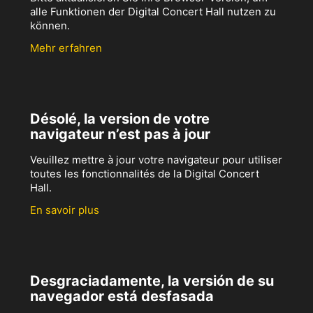
alle Funktionen der Digital Concert Hall nutzen zu
können.
Mehr erfahren
Désolé, la version de votre
navigateur n’est pas à jour
Veuillez mettre à jour votre navigateur pour utiliser
toutes les fonctionnalités de la Digital Concert
Hall.
En savoir plus
Desgraciadamente, la versión de su
navegador está desfasada