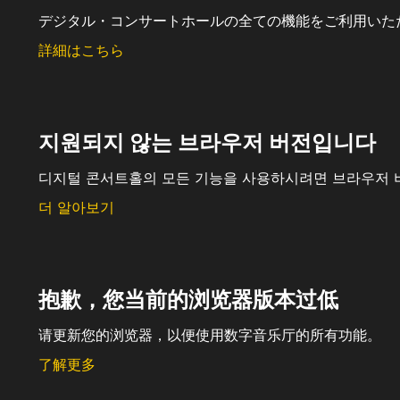
デジタル・コンサートホールの全ての機能をご利用いた
詳細はこちら
지원되지 않는 브라우저 버전입니다
디지털 콘서트홀의 모든 기능을 사용하시려면 브라우저 
더 알아보기
抱歉，您当前的浏览器版本过低
请更新您的浏览器，以便使用数字音乐厅的所有功能。
了解更多