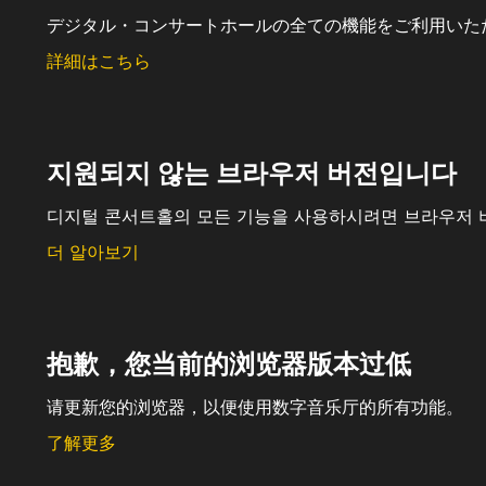
デジタル・コンサートホールの全ての機能をご利用いた
詳細はこちら
지원되지 않는 브라우저 버전입니다
디지털 콘서트홀의 모든 기능을 사용하시려면 브라우저 
더 알아보기
抱歉，您当前的浏览器版本过低
请更新您的浏览器，以便使用数字音乐厅的所有功能。
了解更多