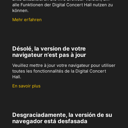
alle Funktionen der Digital Concert Hall nutzen zu
können.
Mehr erfahren
Désolé, la version de votre
navigateur n’est pas à jour
Veuillez mettre à jour votre navigateur pour utiliser
toutes les fonctionnalités de la Digital Concert
Hall.
En savoir plus
Desgraciadamente, la versión de su
navegador está desfasada