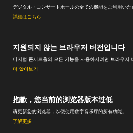
デジタル・コンサートホールの全ての機能をご利用いた
詳細はこちら
지원되지 않는 브라우저 버전입니다
디지털 콘서트홀의 모든 기능을 사용하시려면 브라우저 
더 알아보기
抱歉，您当前的浏览器版本过低
请更新您的浏览器，以便使用数字音乐厅的所有功能。
了解更多