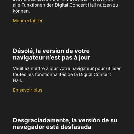
alle Funktionen der Digital Concert Hall nutzen zu
können.
Mehr erfahren
Désolé, la version de votre
navigateur n’est pas à jour
Veuillez mettre à jour votre navigateur pour utiliser
toutes les fonctionnalités de la Digital Concert
Hall.
En savoir plus
Desgraciadamente, la versión de su
navegador está desfasada