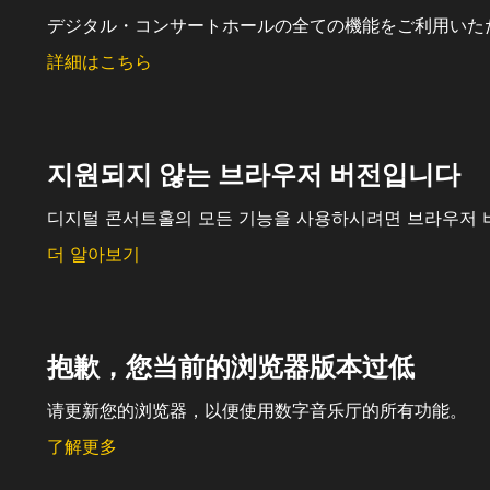
デジタル・コンサートホールの全ての機能をご利用いた
詳細はこちら
지원되지 않는 브라우저 버전입니다
디지털 콘서트홀의 모든 기능을 사용하시려면 브라우저 
더 알아보기
抱歉，您当前的浏览器版本过低
请更新您的浏览器，以便使用数字音乐厅的所有功能。
了解更多