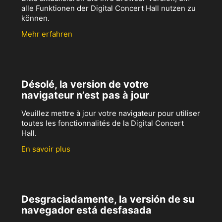
alle Funktionen der Digital Concert Hall nutzen zu
können.
Mehr erfahren
Désolé, la version de votre
navigateur n’est pas à jour
Veuillez mettre à jour votre navigateur pour utiliser
toutes les fonctionnalités de la Digital Concert
Hall.
En savoir plus
Desgraciadamente, la versión de su
navegador está desfasada