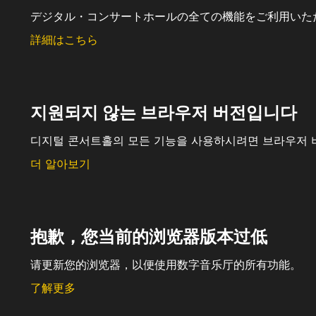
デジタル・コンサートホールの全ての機能をご利用いた
詳細はこちら
지원되지 않는 브라우저 버전입니다
디지털 콘서트홀의 모든 기능을 사용하시려면 브라우저 
더 알아보기
抱歉，您当前的浏览器版本过低
请更新您的浏览器，以便使用数字音乐厅的所有功能。
了解更多