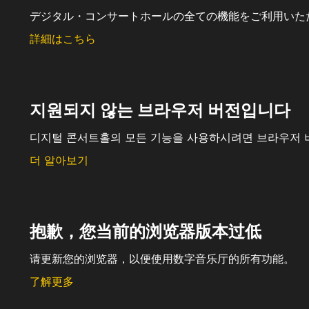
デジタル・コンサートホールの全ての機能をご利用いた
詳細はこちら
지원되지 않는 브라우저 버전입니다
디지털 콘서트홀의 모든 기능을 사용하시려면 브라우저 
더 알아보기
抱歉，您当前的浏览器版本过低
请更新您的浏览器，以便使用数字音乐厅的所有功能。
了解更多