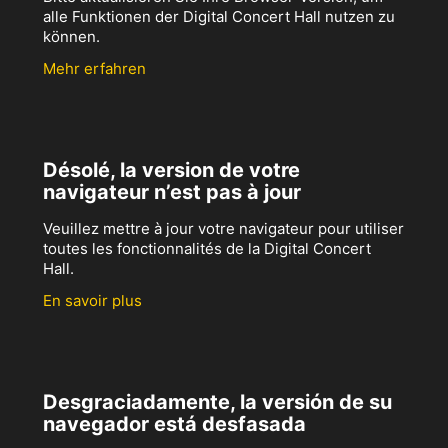
alle Funktionen der Digital Concert Hall nutzen zu
können.
Mehr erfahren
Désolé, la version de votre
navigateur n’est pas à jour
Veuillez mettre à jour votre navigateur pour utiliser
toutes les fonctionnalités de la Digital Concert
Hall.
En savoir plus
Desgraciadamente, la versión de su
navegador está desfasada