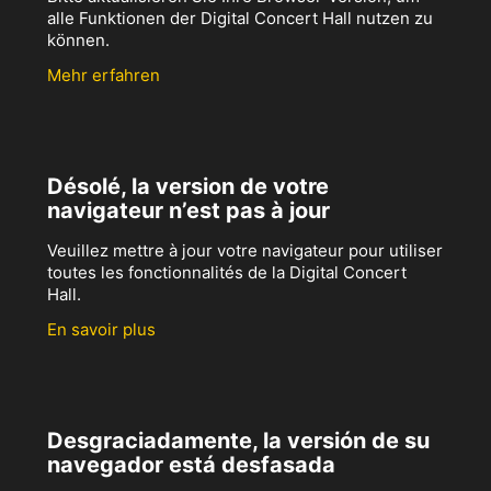
alle Funktionen der Digital Concert Hall nutzen zu
können.
Mehr erfahren
Désolé, la version de votre
navigateur n’est pas à jour
Veuillez mettre à jour votre navigateur pour utiliser
toutes les fonctionnalités de la Digital Concert
Hall.
En savoir plus
Desgraciadamente, la versión de su
navegador está desfasada