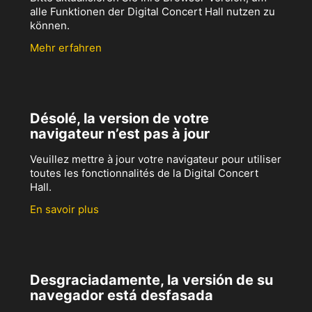
alle Funktionen der Digital Concert Hall nutzen zu
können.
Mehr erfahren
Désolé, la version de votre
navigateur n’est pas à jour
Veuillez mettre à jour votre navigateur pour utiliser
toutes les fonctionnalités de la Digital Concert
Hall.
En savoir plus
Desgraciadamente, la versión de su
navegador está desfasada