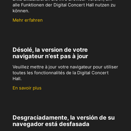
alle Funktionen der Digital Concert Hall nutzen zu
können.
Mehr erfahren
Désolé, la version de votre
navigateur n’est pas à jour
Veuillez mettre à jour votre navigateur pour utiliser
toutes les fonctionnalités de la Digital Concert
Hall.
En savoir plus
Desgraciadamente, la versión de su
navegador está desfasada