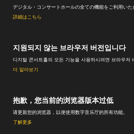
デジタル・コンサートホールの全ての機能をご利用いた
詳細はこちら
지원되지 않는 브라우저 버전입니다
디지털 콘서트홀의 모든 기능을 사용하시려면 브라우저 
더 알아보기
抱歉，您当前的浏览器版本过低
请更新您的浏览器，以便使用数字音乐厅的所有功能。
了解更多