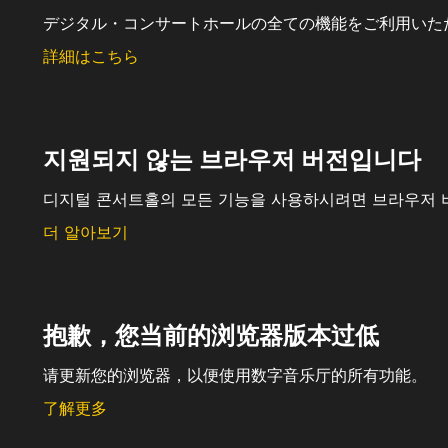
デジタル・コンサートホールの全ての機能をご利用いた
詳細はこちら
지원되지 않는 브라우저 버전입니다
디지털 콘서트홀의 모든 기능을 사용하시려면 브라우저 
더 알아보기
抱歉，您当前的浏览器版本过低
请更新您的浏览器，以便使用数字音乐厅的所有功能。
了解更多