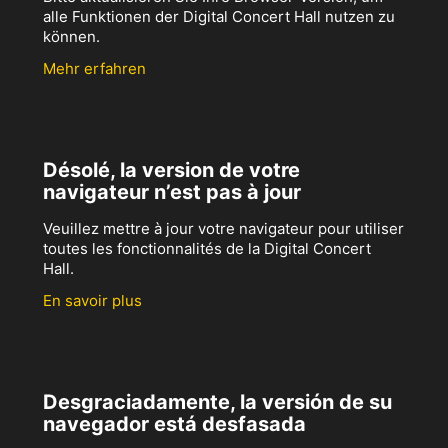
alle Funktionen der Digital Concert Hall nutzen zu
können.
Mehr erfahren
Désolé, la version de votre
navigateur n’est pas à jour
Veuillez mettre à jour votre navigateur pour utiliser
toutes les fonctionnalités de la Digital Concert
Hall.
En savoir plus
Desgraciadamente, la versión de su
navegador está desfasada