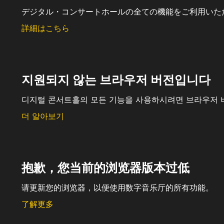
デジタル・コンサートホールの全ての機能をご利用いた
詳細はこちら
지원되지 않는 브라우저 버전입니다
디지털 콘서트홀의 모든 기능을 사용하시려면 브라우저 
더 알아보기
抱歉，您当前的浏览器版本过低
请更新您的浏览器，以便使用数字音乐厅的所有功能。
了解更多