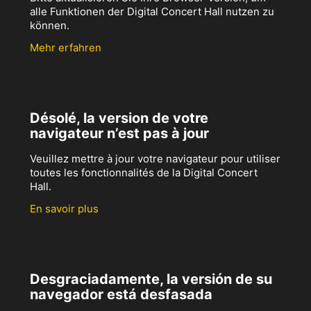
alle Funktionen der Digital Concert Hall nutzen zu
können.
Mehr erfahren
Désolé, la version de votre
navigateur n’est pas à jour
Veuillez mettre à jour votre navigateur pour utiliser
toutes les fonctionnalités de la Digital Concert
Hall.
En savoir plus
Desgraciadamente, la versión de su
navegador está desfasada